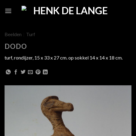
Skip
to
content
Beelden
|
Turf
DODO
turf, rondijzer, 15 x 33 x 27 cm. op sokkel 14 x 14 x 18 cm.