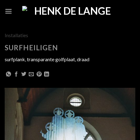
Skip
to
content
Installaties
SURFHEILIGEN
surfplank, transparante golfplaat, draad